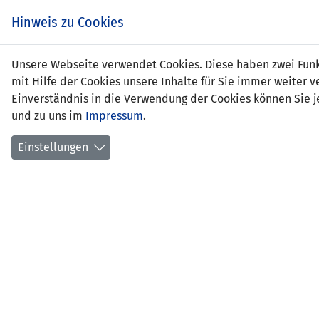
Zum
EIN SPIEL. EIN TEAM.
Hinweis zu Cookies
Inhalt
springen
Zur
Unsere Webseite verwendet Cookies. Diese haben zwei Funkt
NEWS
LFV
Navigation
mit Hilfe der Cookies unsere Inhalte für Sie immer weite
springen
Einverständnis in die Verwendung der Cookies können Sie je
und zu uns im
Impressum
.
Einstellungen