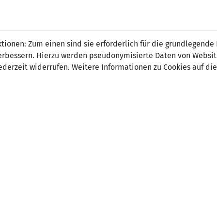
 FÜRS LAND.
NATIONAL
SPITZEN
BREITEN
ionen: Zum einen sind sie erforderlich für die grundlegende
TEAMS
FUSSBALL
FUSSBALL
JAK
F
r verbessern. Hierzu werden pseudonymisierte Daten von Webs
derzeit widerrufen. Weitere Informationen zu Cookies auf die