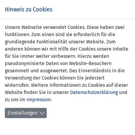
Zum
Online
Tic
EIN SPIEL. EIN TEAM. FÜRS LAND.
Hinweis zu Cookies
Inhalt
Shop
springen
Zur
Unsere Webseite verwendet Cookies. Diese haben zwei
Navigation
Funktionen: Zum einen sind sie erforderlich für die
springen
grundlegende Funktionalität unserer Website. Zum
anderen können wir mit Hilfe der Cookies unsere Inhalte
für Sie immer weiter verbessern. Hierzu werden
pseudonymisierte Daten von Website-Besuchern
gesammelt und ausgewertet. Das Einverständnis in die
Verwendung der Cookies können Sie jederzeit
Statistik Nationalmannschaft
widerrufen. Weitere Informationen zu Cookies auf dieser
Website finden Sie in unserer
Datenschutzerklärung
und
Spiele
zu uns im
Impressum
.
Spielerstatistik
Einstellungen
Torschützen