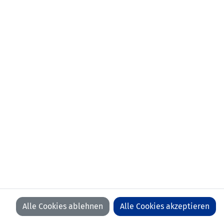
Veritas Stadion, Turku
Freundschaftsspiele
1
Finnland
1
Liechtenstein
Freitag,
24. März 2017
Rheinpark Stadion,
WM 2018 Qualifikation -
Vaduz
Gruppe G
0
Liechtenstein
3
EJR Mazedonien
Samstag,
12. November 2016
Rheinpark Stadion,
WM 2018 Qualifikation -
Vaduz
Gruppe G
0
Liechtenstein
4
Italien
Sonntag,
9. Oktober 2016
Alle Cookies ablehnen
Alle Cookies akzeptieren
Teddy Stadium,
WM 2018 Qualifikation -