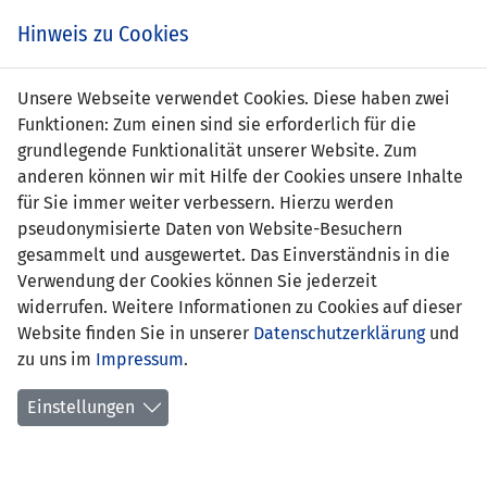
Zum
Online
Tic
EIN SPIEL. EIN TEAM. FÜRS LAND.
Hinweis zu Cookies
Inhalt
Shop
springen
Zur
Unsere Webseite verwendet Cookies. Diese haben zwei
Navigation
Funktionen: Zum einen sind sie erforderlich für die
springen
grundlegende Funktionalität unserer Website. Zum
anderen können wir mit Hilfe der Cookies unsere Inhalte
für Sie immer weiter verbessern. Hierzu werden
pseudonymisierte Daten von Website-Besuchern
gesammelt und ausgewertet. Das Einverständnis in die
Verwendung der Cookies können Sie jederzeit
UEFA Development Tournament
widerrufen. Weitere Informationen zu Cookies auf dieser
Portugal 2023
Website finden Sie in unserer
Datenschutzerklärung
und
zu uns im
Impressum
.
Spielplan
Einstellungen
Kreuztabelle
Tabelle