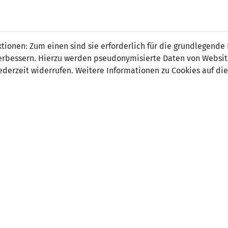
 FÜRS LAND.
NATIONAL
SPITZEN
BREITEN
ionen: Zum einen sind sie erforderlich für die grundlegende
TEAMS
FUSSBALL
FUSSBALL
JAK
F
r verbessern. Hierzu werden pseudonymisierte Daten von Webs
derzeit widerrufen. Weitere Informationen zu Cookies auf die