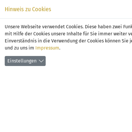
Zum
EIN SPIEL. EIN TEAM.
Hinweis zu Cookies
Inhalt
springen
Zur
Unsere Webseite verwendet Cookies. Diese haben zwei Funkt
NEWS
LFV
Navigation
mit Hilfe der Cookies unsere Inhalte für Sie immer weite
springen
Einverständnis in die Verwendung der Cookies können Sie je
und zu uns im
Impressum
.
Einstellungen