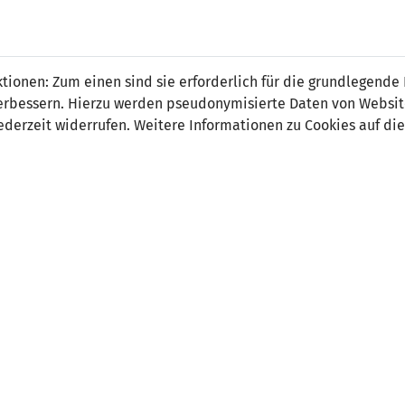
 FÜRS LAND.
NATIONAL
SPITZEN
BREITEN
ionen: Zum einen sind sie erforderlich für die grundlegende
TEAMS
FUSSBALL
FUSSBALL
JAK
F
r verbessern. Hierzu werden pseudonymisierte Daten von Webs
derzeit widerrufen. Weitere Informationen zu Cookies auf die