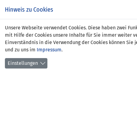
Zum
EIN SPIEL. EIN TEAM.
Hinweis zu Cookies
Inhalt
springen
Zur
Unsere Webseite verwendet Cookies. Diese haben zwei Funkt
NEWS
LFV
Navigation
mit Hilfe der Cookies unsere Inhalte für Sie immer weite
springen
Einverständnis in die Verwendung der Cookies können Sie je
und zu uns im
Impressum
.
Einstellungen