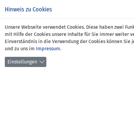
Zum
EIN SPIEL. EIN TEAM.
Hinweis zu Cookies
Inhalt
springen
Zur
Unsere Webseite verwendet Cookies. Diese haben zwei Funkt
NEWS
LFV
Navigation
mit Hilfe der Cookies unsere Inhalte für Sie immer weite
springen
Einverständnis in die Verwendung der Cookies können Sie je
und zu uns im
Impressum
.
Einstellungen