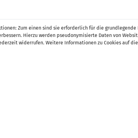
 FÜRS LAND.
NATIONAL
SPITZEN
BREITEN
ionen: Zum einen sind sie erforderlich für die grundlegende
TEAMS
FUSSBALL
FUSSBALL
JAK
F
r verbessern. Hierzu werden pseudonymisierte Daten von Webs
derzeit widerrufen. Weitere Informationen zu Cookies auf die