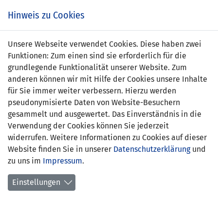
Zum
Online
Tic
EIN SPIEL. EIN TEAM. FÜRS LAND.
Hinweis zu Cookies
Inhalt
Shop
springen
Zur
Unsere Webseite verwendet Cookies. Diese haben zwei
Navigation
Funktionen: Zum einen sind sie erforderlich für die
springen
grundlegende Funktionalität unserer Website. Zum
anderen können wir mit Hilfe der Cookies unsere Inhalte
für Sie immer weiter verbessern. Hierzu werden
pseudonymisierte Daten von Website-Besuchern
gesammelt und ausgewertet. Das Einverständnis in die
Verwendung der Cookies können Sie jederzeit
Walking-Fussball - Werde Teil der
widerrufen. Weitere Informationen zu Cookies auf dieser
Gemeinschaft
Website finden Sie in unserer
Datenschutzerklärung
und
zu uns im
Impressum
.
Walking-Fussball ist eine
Flyer
modifizierte Version des
Einstellungen
traditionellen Fussballs, bei dem die
Spielerinnen und Spieler gehen statt
rennen. Er ist so konzipiert, dass er