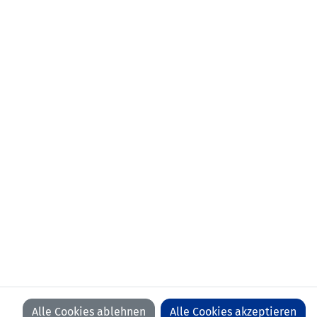
NEWSLETTER
KONTAKT
VORFALL MELDEN
LFV
LFV
LFV
LFV
ON
ON
ON
ON
FACEBOOK
YOUTUBE
INSTAGRAM
LINKEDIN
WIR BEDANKEN UNS BEI UNSEREN SPONSOREN
Alle Cookies ablehnen
Alle Cookies akzeptieren