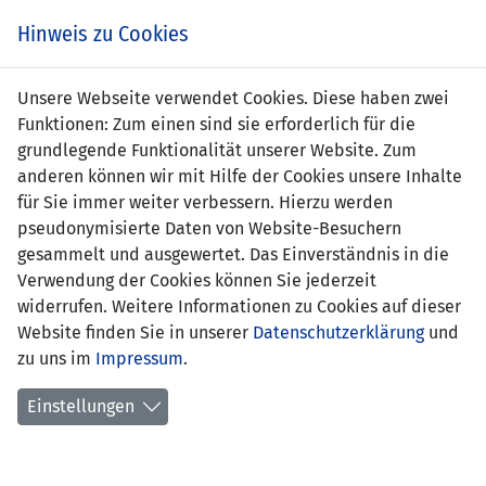
Zum
Online
Tic
EIN SPIEL. EIN TEAM. FÜRS LAND.
Hinweis zu Cookies
Inhalt
Shop
springen
Zur
Unsere Webseite verwendet Cookies. Diese haben zwei
Navigation
Funktionen: Zum einen sind sie erforderlich für die
springen
grundlegende Funktionalität unserer Website. Zum
anderen können wir mit Hilfe der Cookies unsere Inhalte
für Sie immer weiter verbessern. Hierzu werden
pseudonymisierte Daten von Website-Besuchern
gesammelt und ausgewertet. Das Einverständnis in die
Verwendung der Cookies können Sie jederzeit
Nations League 2022 - Liga D - Gruppe
widerrufen. Weitere Informationen zu Cookies auf dieser
1
Website finden Sie in unserer
Datenschutzerklärung
und
zu uns im
Impressum
.
Spielplan
Einstellungen
Kreuztabelle
Tabelle