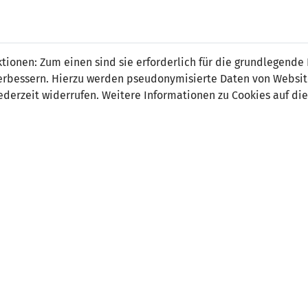
 FÜRS LAND.
NATIONAL
SPITZEN
BREITEN
ionen: Zum einen sind sie erforderlich für die grundlegende
TEAMS
FUSSBALL
FUSSBALL
JAK
F
r verbessern. Hierzu werden pseudonymisierte Daten von Webs
derzeit widerrufen. Weitere Informationen zu Cookies auf die