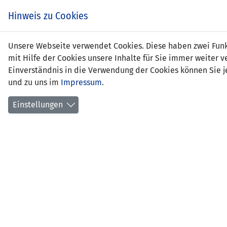
Zum
EIN SPIEL. EIN TEAM.
Hinweis zu Cookies
Inhalt
springen
Zur
Unsere Webseite verwendet Cookies. Diese haben zwei Funkt
NEWS
LFV
Navigation
mit Hilfe der Cookies unsere Inhalte für Sie immer weite
springen
Einverständnis in die Verwendung der Cookies können Sie je
und zu uns im
Impressum
.
Einstellungen