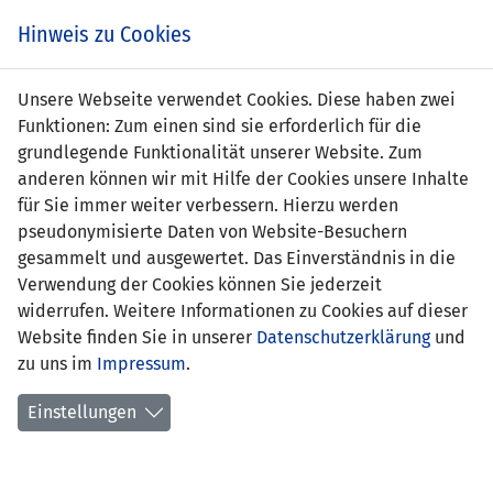
Zum
Online
Tic
EIN SPIEL. EIN TEAM. FÜRS LAND.
Hinweis zu Cookies
Inhalt
Shop
springen
Zur
Unsere Webseite verwendet Cookies. Diese haben zwei
Navigation
Funktionen: Zum einen sind sie erforderlich für die
springen
grundlegende Funktionalität unserer Website. Zum
anderen können wir mit Hilfe der Cookies unsere Inhalte
für Sie immer weiter verbessern. Hierzu werden
pseudonymisierte Daten von Website-Besuchern
gesammelt und ausgewertet. Das Einverständnis in die
Verwendung der Cookies können Sie jederzeit
U17 Nationalmannschaft
widerrufen. Weitere Informationen zu Cookies auf dieser
Website finden Sie in unserer
Datenschutzerklärung
und
zu uns im
Impressum
.
Kader
Einstellungen
Name
Vorname
Geburtsdatum
Abdi
Devin
04. Juli 2010