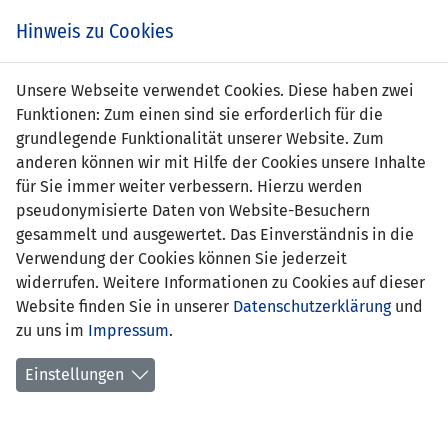
Zum
Online
Tic
EIN SPIEL. EIN TEAM. FÜRS LAND.
Hinweis zu Cookies
Inhalt
Shop
springen
Zur
Unsere Webseite verwendet Cookies. Diese haben zwei
Navigation
Funktionen: Zum einen sind sie erforderlich für die
springen
grundlegende Funktionalität unserer Website. Zum
anderen können wir mit Hilfe der Cookies unsere Inhalte
für Sie immer weiter verbessern. Hierzu werden
pseudonymisierte Daten von Website-Besuchern
gesammelt und ausgewertet. Das Einverständnis in die
Verwendung der Cookies können Sie jederzeit
Inoffizielle Freundschaftsspiele U17-
widerrufen. Weitere Informationen zu Cookies auf dieser
Nationalmannschaft
Website finden Sie in unserer
Datenschutzerklärung
und
zu uns im
Impressum
.
Mittwoch,
12. Juni 2024
Einstellungen
Widau, Ruggell
2
Liechtenstein
0
AKA Vorarlberg