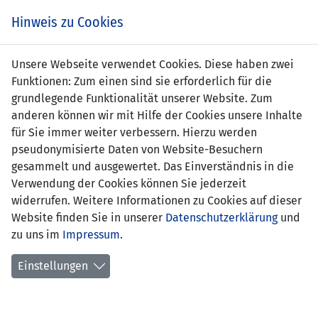
Zum
Online
Tic
EIN SPIEL. EIN TEAM. FÜRS LAND.
Hinweis zu Cookies
Inhalt
Shop
springen
Zur
Unsere Webseite verwendet Cookies. Diese haben zwei
Navigation
Funktionen: Zum einen sind sie erforderlich für die
springen
grundlegende Funktionalität unserer Website. Zum
anderen können wir mit Hilfe der Cookies unsere Inhalte
für Sie immer weiter verbessern. Hierzu werden
pseudonymisierte Daten von Website-Besuchern
gesammelt und ausgewertet. Das Einverständnis in die
Verwendung der Cookies können Sie jederzeit
AUSWÄRTSSPIEL IN MALTA KOMPLETTIERT JAHR
widerrufen. Weitere Informationen zu Cookies auf dieser
Nationalmannschaft schliesst Planungen
Website finden Sie in unserer
Datenschutzerklärung
und
ab
zu uns im
Impressum
.
Einstellungen