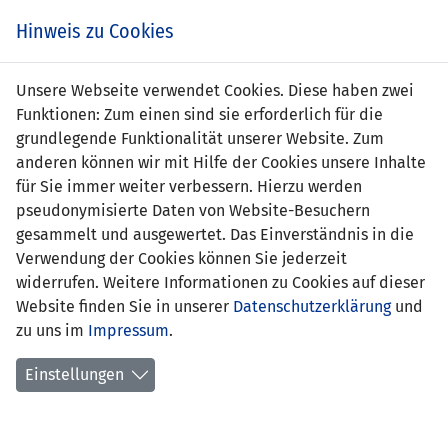
Zum
Online
Tic
EIN SPIEL. EIN TEAM. FÜRS LAND.
Hinweis zu Cookies
Inhalt
Shop
springen
Zur
Unsere Webseite verwendet Cookies. Diese haben zwei
Navigation
Funktionen: Zum einen sind sie erforderlich für die
springen
grundlegende Funktionalität unserer Website. Zum
anderen können wir mit Hilfe der Cookies unsere Inhalte
für Sie immer weiter verbessern. Hierzu werden
pseudonymisierte Daten von Website-Besuchern
gesammelt und ausgewertet. Das Einverständnis in die
Verwendung der Cookies können Sie jederzeit
Frauen U17-Nationalteam
widerrufen. Weitere Informationen zu Cookies auf dieser
Website finden Sie in unserer
Datenschutzerklärung
und
KADER
zu uns im
Impressum
.
Name
Vorname
Geburtsdatum
Stammverein
Einstellungen
Lizenz
Alavanja
Lorena
05.05.2009
FC Triesen