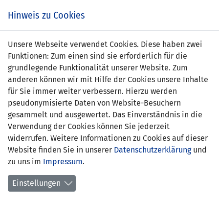
Zum
Online
Tic
EIN SPIEL. EIN TEAM. FÜRS LAND.
Hinweis zu Cookies
Inhalt
Shop
springen
Zur
Unsere Webseite verwendet Cookies. Diese haben zwei
Navigation
Funktionen: Zum einen sind sie erforderlich für die
springen
grundlegende Funktionalität unserer Website. Zum
anderen können wir mit Hilfe der Cookies unsere Inhalte
für Sie immer weiter verbessern. Hierzu werden
pseudonymisierte Daten von Website-Besuchern
gesammelt und ausgewertet. Das Einverständnis in die
Verwendung der Cookies können Sie jederzeit
LFV Techniker und Betreuer
widerrufen. Weitere Informationen zu Cookies auf dieser
Website finden Sie in unserer
Datenschutzerklärung
und
Sportliche Leitung
zu uns im
Impressum
.
Rene Pauritsch
(Sportdirektor, Ressortleiter
Einstellungen
Nationalmannschaften)
Adrienne Krysl
(Sportdirektorin)