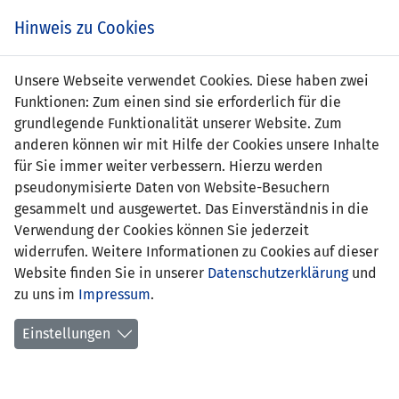
Zum
Online
Tic
EIN SPIEL. EIN TEAM. FÜRS LAND.
Hinweis zu Cookies
Inhalt
Shop
springen
Zur
Unsere Webseite verwendet Cookies. Diese haben zwei
Navigation
Funktionen: Zum einen sind sie erforderlich für die
springen
grundlegende Funktionalität unserer Website. Zum
anderen können wir mit Hilfe der Cookies unsere Inhalte
für Sie immer weiter verbessern. Hierzu werden
pseudonymisierte Daten von Website-Besuchern
gesammelt und ausgewertet. Das Einverständnis in die
Verwendung der Cookies können Sie jederzeit
Trainer FU14 Eliteteam
widerrufen. Weitere Informationen zu Cookies auf dieser
Website finden Sie in unserer
Datenschutzerklärung
und
zu uns im
Impressum
.
Einstellungen
Yildirim Sencelikel