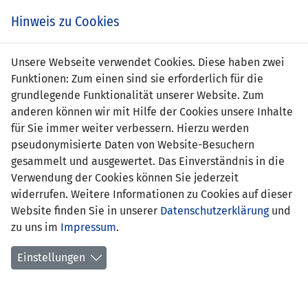
Zum
Online
Tic
EIN SPIEL. EIN TEAM. FÜRS LAND.
Hinweis zu Cookies
Inhalt
Shop
springen
Zur
Unsere Webseite verwendet Cookies. Diese haben zwei
Navigation
Funktionen: Zum einen sind sie erforderlich für die
springen
grundlegende Funktionalität unserer Website. Zum
anderen können wir mit Hilfe der Cookies unsere Inhalte
für Sie immer weiter verbessern. Hierzu werden
pseudonymisierte Daten von Website-Besuchern
gesammelt und ausgewertet. Das Einverständnis in die
Verwendung der Cookies können Sie jederzeit
Schutzmöglichkeiten - wie Sie sich
widerrufen. Weitere Informationen zu Cookies auf dieser
vor Korruption und
Website finden Sie in unserer
Datenschutzerklärung
und
Spielmanipulationen schützen
zu uns im
Impressum
.
können
Einstellungen
Inhalt dieses Kapitels
• Sie lernen, was Sie bei einem Versuch, Sie für