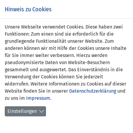
Zum
Online
Tic
EIN SPIEL. EIN TEAM. FÜRS LAND.
Hinweis zu Cookies
Inhalt
Shop
springen
Zur
Unsere Webseite verwendet Cookies. Diese haben zwei
Navigation
Funktionen: Zum einen sind sie erforderlich für die
springen
grundlegende Funktionalität unserer Website. Zum
anderen können wir mit Hilfe der Cookies unsere Inhalte
für Sie immer weiter verbessern. Hierzu werden
pseudonymisierte Daten von Website-Besuchern
gesammelt und ausgewertet. Das Einverständnis in die
Verwendung der Cookies können Sie jederzeit
Integrity in Football
widerrufen. Weitere Informationen zu Cookies auf dieser
Website finden Sie in unserer
Datenschutzerklärung
und
zu uns im
Impressum
.
Einstellungen