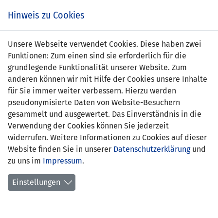
Zum
Online
Tic
EIN SPIEL. EIN TEAM. FÜRS LAND.
Hinweis zu Cookies
Inhalt
Shop
springen
Zur
Unsere Webseite verwendet Cookies. Diese haben zwei
Navigation
Funktionen: Zum einen sind sie erforderlich für die
springen
grundlegende Funktionalität unserer Website. Zum
anderen können wir mit Hilfe der Cookies unsere Inhalte
für Sie immer weiter verbessern. Hierzu werden
pseudonymisierte Daten von Website-Besuchern
gesammelt und ausgewertet. Das Einverständnis in die
Verwendung der Cookies können Sie jederzeit
Women's European Qualifiers 2025 -
widerrufen. Weitere Informationen zu Cookies auf dieser
Liga C - Gruppe 1
Website finden Sie in unserer
Datenschutzerklärung
und
zu uns im
Impressum
.
Spielplan
Einstellungen
Kreuztabelle
Tabelle