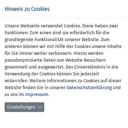
Zum
Online
Tic
EIN SPIEL. EIN TEAM. FÜRS LAND.
Hinweis zu Cookies
Inhalt
Shop
springen
Zur
Unsere Webseite verwendet Cookies. Diese haben zwei
Navigation
Funktionen: Zum einen sind sie erforderlich für die
springen
grundlegende Funktionalität unserer Website. Zum
anderen können wir mit Hilfe der Cookies unsere Inhalte
für Sie immer weiter verbessern. Hierzu werden
pseudonymisierte Daten von Website-Besuchern
gesammelt und ausgewertet. Das Einverständnis in die
Verwendung der Cookies können Sie jederzeit
Statistik Frauen U17-Nationalteam
widerrufen. Weitere Informationen zu Cookies auf dieser
Website finden Sie in unserer
Datenschutzerklärung
und
Spiele
zu uns im
Impressum
.
Spielerinnenstatistik
Einstellungen
Torschützinnen