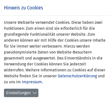
Zum
Online
Tic
EIN SPIEL. EIN TEAM. FÜRS LAND.
Hinweis zu Cookies
Inhalt
Shop
springen
Zur
Unsere Webseite verwendet Cookies. Diese haben zwei
Navigation
Funktionen: Zum einen sind sie erforderlich für die
springen
grundlegende Funktionalität unserer Website. Zum
anderen können wir mit Hilfe der Cookies unsere Inhalte
für Sie immer weiter verbessern. Hierzu werden
pseudonymisierte Daten von Website-Besuchern
gesammelt und ausgewertet. Das Einverständnis in die
Verwendung der Cookies können Sie jederzeit
Schweizer Cup U-16 - Qualifikation
widerrufen. Weitere Informationen zu Cookies auf dieser
(Saison 2026/27)
Website finden Sie in unserer
Datenschutzerklärung
und
zu uns im
Impressum
.
Samstag,
15. August 2026
Einstellungen
Freizeitpark Widau, Ruggell
Team Liechtenstein
Team Zürich/Red-Star