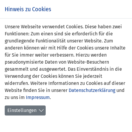
Zum
Online
Tic
EIN SPIEL. EIN TEAM. FÜRS LAND.
Hinweis zu Cookies
Inhalt
Shop
springen
Zur
Unsere Webseite verwendet Cookies. Diese haben zwei
Navigation
Funktionen: Zum einen sind sie erforderlich für die
springen
grundlegende Funktionalität unserer Website. Zum
anderen können wir mit Hilfe der Cookies unsere Inhalte
für Sie immer weiter verbessern. Hierzu werden
pseudonymisierte Daten von Website-Besuchern
gesammelt und ausgewertet. Das Einverständnis in die
Verwendung der Cookies können Sie jederzeit
UEFA U19 EURO - 2. Runde - Gruppe B3
widerrufen. Weitere Informationen zu Cookies auf dieser
Website finden Sie in unserer
Datenschutzerklärung
und
Spielplan
zu uns im
Impressum
.
Kreuztabelle
Einstellungen
Tabelle