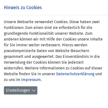
Zum
Online
Tic
EIN SPIEL. EIN TEAM. FÜRS LAND.
Hinweis zu Cookies
Inhalt
Shop
springen
Zur
Unsere Webseite verwendet Cookies. Diese haben zwei
Navigation
Funktionen: Zum einen sind sie erforderlich für die
springen
grundlegende Funktionalität unserer Website. Zum
anderen können wir mit Hilfe der Cookies unsere Inhalte
für Sie immer weiter verbessern. Hierzu werden
pseudonymisierte Daten von Website-Besuchern
gesammelt und ausgewertet. Das Einverständnis in die
Verwendung der Cookies können Sie jederzeit
UEFA U19 EURO-Qualifikation 2027
widerrufen. Weitere Informationen zu Cookies auf dieser
Website finden Sie in unserer
Datenschutzerklärung
und
Liechtensteins U19-
zu uns im
Impressum
.
Nationalmannschaft
nimmt an der zweiteiligen
Einstellungen
Qualifikation für die EM-
Endrunde 2027 teil. Die
erste Qualifikationsrunde