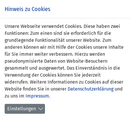
Zum
Online
Tic
EIN SPIEL. EIN TEAM. FÜRS LAND.
Hinweis zu Cookies
Inhalt
Shop
springen
Zur
Unsere Webseite verwendet Cookies. Diese haben zwei
Navigation
Funktionen: Zum einen sind sie erforderlich für die
springen
grundlegende Funktionalität unserer Website. Zum
anderen können wir mit Hilfe der Cookies unsere Inhalte
für Sie immer weiter verbessern. Hierzu werden
pseudonymisierte Daten von Website-Besuchern
gesammelt und ausgewertet. Das Einverständnis in die
Verwendung der Cookies können Sie jederzeit
Statistik WU19-Nationalteam
widerrufen. Weitere Informationen zu Cookies auf dieser
Website finden Sie in unserer
Datenschutzerklärung
und
Spiele
zu uns im
Impressum
.
Spielerinnenstatistik
Einstellungen
Torschützinnen