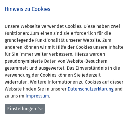
Zum
Online
Tic
EIN SPIEL. EIN TEAM. FÜRS LAND.
Hinweis zu Cookies
Inhalt
Shop
springen
Zur
Unsere Webseite verwendet Cookies. Diese haben zwei
Navigation
Funktionen: Zum einen sind sie erforderlich für die
springen
grundlegende Funktionalität unserer Website. Zum
anderen können wir mit Hilfe der Cookies unsere Inhalte
für Sie immer weiter verbessern. Hierzu werden
pseudonymisierte Daten von Website-Besuchern
gesammelt und ausgewertet. Das Einverständnis in die
Verwendung der Cookies können Sie jederzeit
Vision Fussball Liechtenstein
widerrufen. Weitere Informationen zu Cookies auf dieser
Website finden Sie in unserer
Datenschutzerklärung
und
Mit der «Vision Fussball in Liechtenstein» schaffen der
zu uns im
Impressum
.
LFV und die Vereine in enger Zusammenarbeit ein
breiteres Fundament für den Fussball im Land. Jeder ist
Einstellungen
sich seiner Aufgabe bewusst. Die Vereine bilden mit dem
Breitenfussball die Basis. Der Verband ist verantwortlich
für den Leistungsfussball und die Nationalteams.