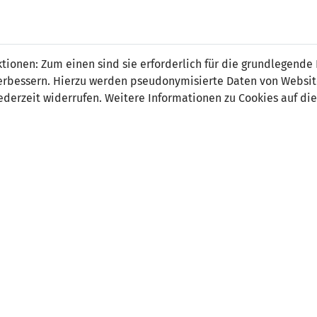
 FÜRS LAND.
NATIONAL
SPITZEN
BREITEN
ionen: Zum einen sind sie erforderlich für die grundlegende
TEAMS
FUSSBALL
FUSSBALL
JAK
F
r verbessern. Hierzu werden pseudonymisierte Daten von Webs
derzeit widerrufen. Weitere Informationen zu Cookies auf die