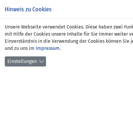
Zum
EIN SPIEL. EIN TEAM.
Hinweis zu Cookies
Inhalt
springen
Zur
Unsere Webseite verwendet Cookies. Diese haben zwei Funkt
NEWS
LFV
Navigation
mit Hilfe der Cookies unsere Inhalte für Sie immer weite
springen
Einverständnis in die Verwendung der Cookies können Sie je
und zu uns im
Impressum
.
Einstellungen