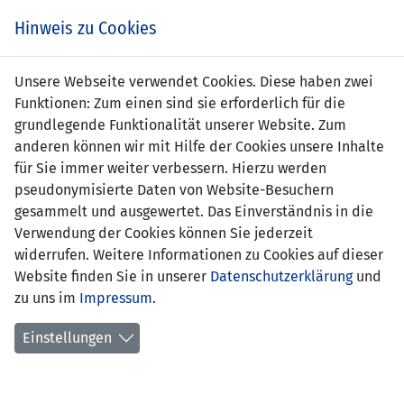
Zum
Online
Tic
EIN SPIEL. EIN TEAM. FÜRS LAND.
Hinweis zu Cookies
Inhalt
Shop
springen
Zur
Unsere Webseite verwendet Cookies. Diese haben zwei
Navigation
Funktionen: Zum einen sind sie erforderlich für die
springen
grundlegende Funktionalität unserer Website. Zum
anderen können wir mit Hilfe der Cookies unsere Inhalte
für Sie immer weiter verbessern. Hierzu werden
pseudonymisierte Daten von Website-Besuchern
gesammelt und ausgewertet. Das Einverständnis in die
Das Foto darf bei
vollständiger Copyrightangabe
Verwendung der Cookies können Sie jederzeit
(©LFV/Peter Rinderer)
zu redaktionellen Zwecken
widerrufen. Weitere Informationen zu Cookies auf dieser
verwendet werden.
Website finden Sie in unserer
Datenschutzerklärung
und
zu uns im
Impressum
.
Frauen Nationalteam 2026
Einstellungen