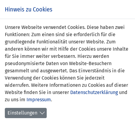
Zum
Online
Tic
EIN SPIEL. EIN TEAM. FÜRS LAND.
Hinweis zu Cookies
Inhalt
Shop
springen
Zur
Unsere Webseite verwendet Cookies. Diese haben zwei
Navigation
Funktionen: Zum einen sind sie erforderlich für die
springen
grundlegende Funktionalität unserer Website. Zum
anderen können wir mit Hilfe der Cookies unsere Inhalte
für Sie immer weiter verbessern. Hierzu werden
pseudonymisierte Daten von Website-Besuchern
gesammelt und ausgewertet. Das Einverständnis in die
Verwendung der Cookies können Sie jederzeit
U17 EM Qualifikation 2012 - Gruppe 4
widerrufen. Weitere Informationen zu Cookies auf dieser
Website finden Sie in unserer
Datenschutzerklärung
und
Spielplan
zu uns im
Impressum
.
Kreuztabelle
Einstellungen
Tabelle