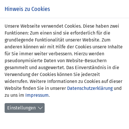
Zum
Online
Tic
EIN SPIEL. EIN TEAM. FÜRS LAND.
Hinweis zu Cookies
Inhalt
Shop
springen
Zur
Unsere Webseite verwendet Cookies. Diese haben zwei
Navigation
Funktionen: Zum einen sind sie erforderlich für die
springen
grundlegende Funktionalität unserer Website. Zum
anderen können wir mit Hilfe der Cookies unsere Inhalte
für Sie immer weiter verbessern. Hierzu werden
pseudonymisierte Daten von Website-Besuchern
gesammelt und ausgewertet. Das Einverständnis in die
Verwendung der Cookies können Sie jederzeit
UEFA U19 EM-Qualifikation Frauen - 1.
widerrufen. Weitere Informationen zu Cookies auf dieser
Runde
Website finden Sie in unserer
Datenschutzerklärung
und
zu uns im
Impressum
.
Spielplan
Einstellungen
Kreuztabelle
Tabelle