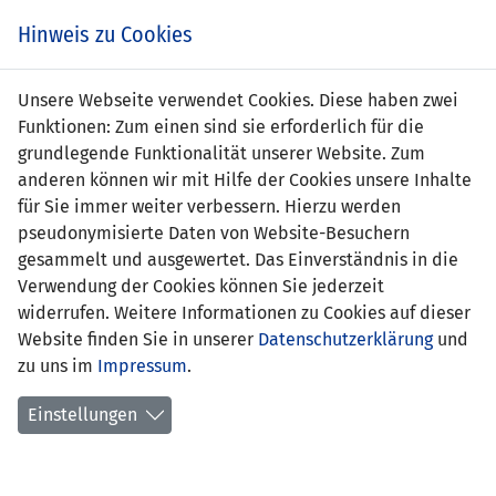
Zum
Online
Tic
EIN SPIEL. EIN TEAM. FÜRS LAND.
Hinweis zu Cookies
Inhalt
Shop
springen
Zur
Unsere Webseite verwendet Cookies. Diese haben zwei
Navigation
Funktionen: Zum einen sind sie erforderlich für die
springen
grundlegende Funktionalität unserer Website. Zum
anderen können wir mit Hilfe der Cookies unsere Inhalte
für Sie immer weiter verbessern. Hierzu werden
pseudonymisierte Daten von Website-Besuchern
gesammelt und ausgewertet. Das Einverständnis in die
UEFA GROW SROI Bericht –
Download
Verwendung der Cookies können Sie jederzeit
Bericht
Liechtenstein 2022
widerrufen. Weitere Informationen zu Cookies auf dieser
Website finden Sie in unserer
Datenschutzerklärung
und
Die UEFA hat den Nutzen der Teilnahme
zu uns im
Impressum
.
am Fussball in Liechtenstein im UEFA-
Grow-Bericht 2022 zur Bestimmung der
Einstellungen
sozialen Rendite (SROI) quantifiziert. Die
Ergebnisse zeigen, dass die Teilnahme am
Fussball in Liechtenstein jährliche