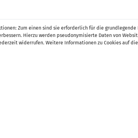
 FÜRS LAND.
NATIONAL
SPITZEN
BREITEN
ionen: Zum einen sind sie erforderlich für die grundlegende
TEAMS
FUSSBALL
FUSSBALL
JAK
F
r verbessern. Hierzu werden pseudonymisierte Daten von Webs
derzeit widerrufen. Weitere Informationen zu Cookies auf die