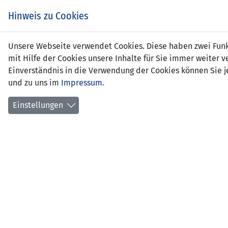
Zum
EIN SPIEL. EIN TEAM.
Hinweis zu Cookies
Inhalt
springen
Zur
Unsere Webseite verwendet Cookies. Diese haben zwei Funkt
NEWS
LFV
Navigation
mit Hilfe der Cookies unsere Inhalte für Sie immer weite
springen
Einverständnis in die Verwendung der Cookies können Sie je
und zu uns im
Impressum
.
Einstellungen