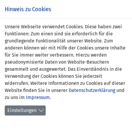
Zum
Online
Tic
EIN SPIEL. EIN TEAM. FÜRS LAND.
Hinweis zu Cookies
Inhalt
Shop
springen
Zur
Unsere Webseite verwendet Cookies. Diese haben zwei
Navigation
Funktionen: Zum einen sind sie erforderlich für die
springen
grundlegende Funktionalität unserer Website. Zum
anderen können wir mit Hilfe der Cookies unsere Inhalte
für Sie immer weiter verbessern. Hierzu werden
pseudonymisierte Daten von Website-Besuchern
gesammelt und ausgewertet. Das Einverständnis in die
Verwendung der Cookies können Sie jederzeit
UEFA Development Tournament Malta
widerrufen. Weitere Informationen zu Cookies auf dieser
2016
Website finden Sie in unserer
Datenschutzerklärung
und
zu uns im
Impressum
.
Spielplan
Einstellungen
Kreuztabelle
Tabelle