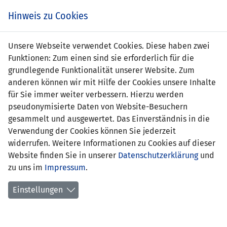
Zum
Online
Tic
EIN SPIEL. EIN TEAM. FÜRS LAND.
Hinweis zu Cookies
Inhalt
Shop
springen
Zur
Unsere Webseite verwendet Cookies. Diese haben zwei
Navigation
Funktionen: Zum einen sind sie erforderlich für die
springen
grundlegende Funktionalität unserer Website. Zum
anderen können wir mit Hilfe der Cookies unsere Inhalte
für Sie immer weiter verbessern. Hierzu werden
pseudonymisierte Daten von Website-Besuchern
gesammelt und ausgewertet. Das Einverständnis in die
Verwendung der Cookies können Sie jederzeit
Inoffizielle Freundschaftsspiele U21-
widerrufen. Weitere Informationen zu Cookies auf dieser
Nationalmannschaft
Website finden Sie in unserer
Datenschutzerklärung
und
zu uns im
Impressum
.
Spielplan
Einstellungen
Spielerstatistik