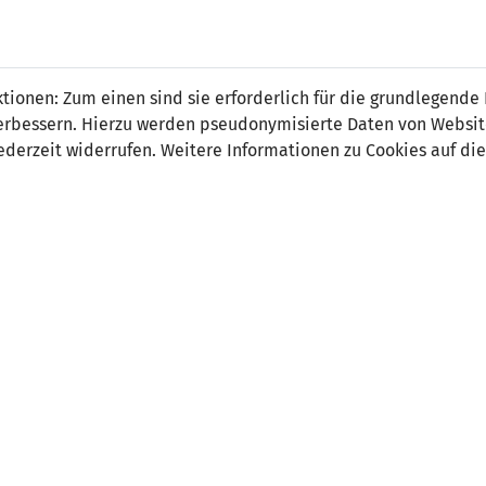
 FÜRS LAND.
NATIONAL
SPITZEN
BREITEN
ionen: Zum einen sind sie erforderlich für die grundlegende
TEAMS
FUSSBALL
FUSSBALL
JAK
F
r verbessern. Hierzu werden pseudonymisierte Daten von Webs
derzeit widerrufen. Weitere Informationen zu Cookies auf die