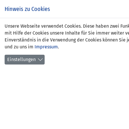
Zum
EIN SPIEL. EIN TEAM.
Hinweis zu Cookies
Inhalt
springen
Zur
Unsere Webseite verwendet Cookies. Diese haben zwei Funkt
NEWS
LFV
Navigation
mit Hilfe der Cookies unsere Inhalte für Sie immer weite
springen
Einverständnis in die Verwendung der Cookies können Sie je
und zu uns im
Impressum
.
Einstellungen