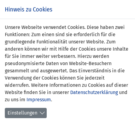
Zum
Online
Tic
EIN SPIEL. EIN TEAM. FÜRS LAND.
Hinweis zu Cookies
Inhalt
Shop
springen
Zur
Unsere Webseite verwendet Cookies. Diese haben zwei
Navigation
Funktionen: Zum einen sind sie erforderlich für die
springen
grundlegende Funktionalität unserer Website. Zum
anderen können wir mit Hilfe der Cookies unsere Inhalte
für Sie immer weiter verbessern. Hierzu werden
pseudonymisierte Daten von Website-Besuchern
gesammelt und ausgewertet. Das Einverständnis in die
Verwendung der Cookies können Sie jederzeit
Trainer FU16 Eliteteam
widerrufen. Weitere Informationen zu Cookies auf dieser
Website finden Sie in unserer
Datenschutzerklärung
und
zu uns im
Impressum
.
Einstellungen
Thomas Pfyl