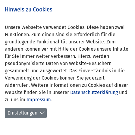
Zum
Online
Tic
EIN SPIEL. EIN TEAM. FÜRS LAND.
Hinweis zu Cookies
Inhalt
Shop
springen
Zur
Unsere Webseite verwendet Cookies. Diese haben zwei
Navigation
Funktionen: Zum einen sind sie erforderlich für die
springen
grundlegende Funktionalität unserer Website. Zum
anderen können wir mit Hilfe der Cookies unsere Inhalte
für Sie immer weiter verbessern. Hierzu werden
pseudonymisierte Daten von Website-Besuchern
gesammelt und ausgewertet. Das Einverständnis in die
Verwendung der Cookies können Sie jederzeit
Soziales Engagement
widerrufen. Weitere Informationen zu Cookies auf dieser
Website finden Sie in unserer
Datenschutzerklärung
und
Unser Ziel ist es, jeder Person eine faire Chance zu geben,
zu uns im
Impressum
.
ihre Leidenschaft für Fussball auszuleben und dabei ihr
volles Potenzial zu entfalten.
Einstellungen
Wir sind fest davon überzeugt, dass Fussball Menschen
verbindet und Barrieren überwindet. Egal, ob du bereits