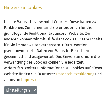
Zum
Online
Tic
EIN SPIEL. EIN TEAM. FÜRS LAND.
Hinweis zu Cookies
Inhalt
Shop
springen
Zur
Unsere Webseite verwendet Cookies. Diese haben zwei
Navigation
Funktionen: Zum einen sind sie erforderlich für die
springen
grundlegende Funktionalität unserer Website. Zum
anderen können wir mit Hilfe der Cookies unsere Inhalte
für Sie immer weiter verbessern. Hierzu werden
pseudonymisierte Daten von Website-Besuchern
gesammelt und ausgewertet. Das Einverständnis in die
Verwendung der Cookies können Sie jederzeit
Spielplan - 2015/2016
widerrufen. Weitere Informationen zu Cookies auf dieser
Website finden Sie in unserer
Datenschutzerklärung
und
1. Vorrunde
2. Vorrunde
Viertelfinals
zu uns im
Impressum
.
Halbfinals
Finale
Einstellungen
Mittwoch,
4. Mai 2016
11
FC Vaduz I