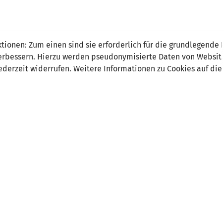
 FÜRS LAND.
NATIONAL
SPITZEN
BREITEN
ionen: Zum einen sind sie erforderlich für die grundlegende
TEAMS
FUSSBALL
FUSSBALL
JAK
F
r verbessern. Hierzu werden pseudonymisierte Daten von Webs
derzeit widerrufen. Weitere Informationen zu Cookies auf die