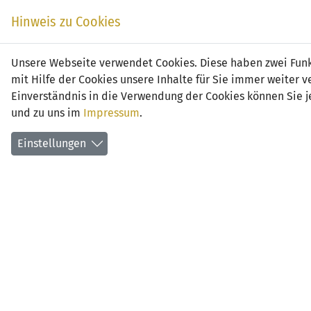
Zum
EIN SPIEL. EIN TEAM.
Hinweis zu Cookies
Inhalt
springen
Zur
Unsere Webseite verwendet Cookies. Diese haben zwei Funkt
NEWS
LFV
Navigation
mit Hilfe der Cookies unsere Inhalte für Sie immer weite
springen
Einverständnis in die Verwendung der Cookies können Sie je
und zu uns im
Impressum
.
Einstellungen