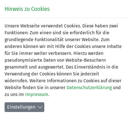
Zum
Online
Tic
EIN SPIEL. EIN TEAM. FÜRS LAND.
Hinweis zu Cookies
Inhalt
Shop
springen
Zur
Unsere Webseite verwendet Cookies. Diese haben zwei
Navigation
Funktionen: Zum einen sind sie erforderlich für die
springen
grundlegende Funktionalität unserer Website. Zum
anderen können wir mit Hilfe der Cookies unsere Inhalte
für Sie immer weiter verbessern. Hierzu werden
pseudonymisierte Daten von Website-Besuchern
gesammelt und ausgewertet. Das Einverständnis in die
Verwendung der Cookies können Sie jederzeit
1. Liga - Gruppe 3 (Saison 2026/27)
widerrufen. Weitere Informationen zu Cookies auf dieser
Website finden Sie in unserer
Datenschutzerklärung
und
Spielplan nach Spieltagen
zu uns im
Impressum
.
Spiele der LFV-Vereine
Einstellungen
Tabelle