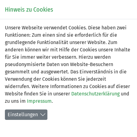
Zum
Online
Tic
EIN SPIEL. EIN TEAM. FÜRS LAND.
Hinweis zu Cookies
Inhalt
Shop
springen
Zur
Unsere Webseite verwendet Cookies. Diese haben zwei
Navigation
Funktionen: Zum einen sind sie erforderlich für die
springen
grundlegende Funktionalität unserer Website. Zum
anderen können wir mit Hilfe der Cookies unsere Inhalte
für Sie immer weiter verbessern. Hierzu werden
pseudonymisierte Daten von Website-Besuchern
gesammelt und ausgewertet. Das Einverständnis in die
Verwendung der Cookies können Sie jederzeit
2. Liga - Gruppe 1 (Saison 2026/27)
widerrufen. Weitere Informationen zu Cookies auf dieser
Website finden Sie in unserer
Datenschutzerklärung
und
Spielplan nach Spieltagen
zu uns im
Impressum
.
Spiele der LFV-Vereine
Einstellungen
Tabelle