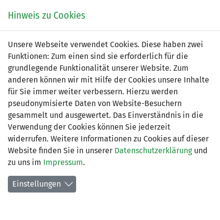
Zum
Online
Tic
EIN SPIEL. EIN TEAM. FÜRS LAND.
Hinweis zu Cookies
Inhalt
Shop
springen
Zur
Unsere Webseite verwendet Cookies. Diese haben zwei
Navigation
Funktionen: Zum einen sind sie erforderlich für die
springen
grundlegende Funktionalität unserer Website. Zum
anderen können wir mit Hilfe der Cookies unsere Inhalte
für Sie immer weiter verbessern. Hierzu werden
pseudonymisierte Daten von Website-Besuchern
gesammelt und ausgewertet. Das Einverständnis in die
Verwendung der Cookies können Sie jederzeit
2. Liga - Gruppe 1 (Saison 2026/27)
widerrufen. Weitere Informationen zu Cookies auf dieser
Website finden Sie in unserer
Datenschutzerklärung
und
Spielplan nach Spieltagen
zu uns im
Impressum
.
Spiele der LFV-Vereine
Einstellungen
Tabelle