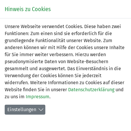
Zum
Online
Tic
EIN SPIEL. EIN TEAM. FÜRS LAND.
Hinweis zu Cookies
Inhalt
Shop
springen
Zur
Unsere Webseite verwendet Cookies. Diese haben zwei
Navigation
Funktionen: Zum einen sind sie erforderlich für die
springen
grundlegende Funktionalität unserer Website. Zum
anderen können wir mit Hilfe der Cookies unsere Inhalte
für Sie immer weiter verbessern. Hierzu werden
pseudonymisierte Daten von Website-Besuchern
gesammelt und ausgewertet. Das Einverständnis in die
Verwendung der Cookies können Sie jederzeit
2. Liga - Gruppe 1 (Saison 2026/27)
widerrufen. Weitere Informationen zu Cookies auf dieser
Website finden Sie in unserer
Datenschutzerklärung
und
Spielplan nach Spieltagen
zu uns im
Impressum
.
Spiele der LFV-Vereine
Einstellungen
Tabelle