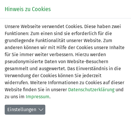
Zum
Online
Tic
EIN SPIEL. EIN TEAM. FÜRS LAND.
Hinweis zu Cookies
Inhalt
Shop
springen
Zur
Unsere Webseite verwendet Cookies. Diese haben zwei
Navigation
Funktionen: Zum einen sind sie erforderlich für die
springen
grundlegende Funktionalität unserer Website. Zum
anderen können wir mit Hilfe der Cookies unsere Inhalte
für Sie immer weiter verbessern. Hierzu werden
pseudonymisierte Daten von Website-Besuchern
gesammelt und ausgewertet. Das Einverständnis in die
Verwendung der Cookies können Sie jederzeit
2. Liga - Gruppe 1 (Saison 2026/27)
widerrufen. Weitere Informationen zu Cookies auf dieser
Website finden Sie in unserer
Datenschutzerklärung
und
Spielplan nach Spieltagen
zu uns im
Impressum
.
Spiele der LFV-Vereine
Einstellungen
Tabelle