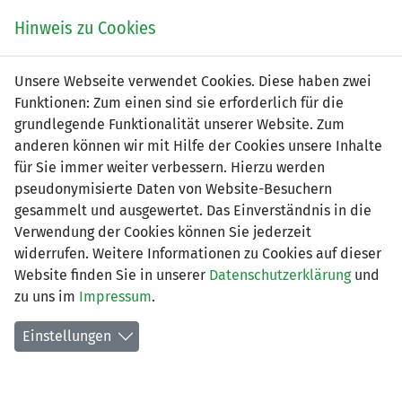
Zum
Online
Tic
EIN SPIEL. EIN TEAM. FÜRS LAND.
Hinweis zu Cookies
Inhalt
Shop
springen
Zur
Unsere Webseite verwendet Cookies. Diese haben zwei
Navigation
Funktionen: Zum einen sind sie erforderlich für die
springen
grundlegende Funktionalität unserer Website. Zum
anderen können wir mit Hilfe der Cookies unsere Inhalte
für Sie immer weiter verbessern. Hierzu werden
pseudonymisierte Daten von Website-Besuchern
gesammelt und ausgewertet. Das Einverständnis in die
Verwendung der Cookies können Sie jederzeit
3. Liga - Gruppe 1 (Saison 2026/27)
widerrufen. Weitere Informationen zu Cookies auf dieser
Website finden Sie in unserer
Datenschutzerklärung
und
Spielplan nach Spieltagen
zu uns im
Impressum
.
Spiele der LFV-Vereine
Einstellungen
Tabelle