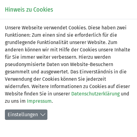
Zum
Online
Tic
EIN SPIEL. EIN TEAM. FÜRS LAND.
Hinweis zu Cookies
Inhalt
Shop
springen
Zur
Unsere Webseite verwendet Cookies. Diese haben zwei
Navigation
Funktionen: Zum einen sind sie erforderlich für die
springen
grundlegende Funktionalität unserer Website. Zum
anderen können wir mit Hilfe der Cookies unsere Inhalte
für Sie immer weiter verbessern. Hierzu werden
pseudonymisierte Daten von Website-Besuchern
gesammelt und ausgewertet. Das Einverständnis in die
Verwendung der Cookies können Sie jederzeit
Frauen 3. Liga - Gruppe 1 (Saison
widerrufen. Weitere Informationen zu Cookies auf dieser
2026/27)
Website finden Sie in unserer
Datenschutzerklärung
und
zu uns im
Impressum
.
Spielplan nach Spieltagen
Einstellungen
Spiele der LFV-Vereine
Tabelle