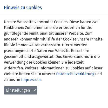
Zum
Online
Tic
EIN SPIEL. EIN TEAM. FÜRS LAND.
Hinweis zu Cookies
Inhalt
Shop
springen
Zur
Unsere Webseite verwendet Cookies. Diese haben zwei
Navigation
Funktionen: Zum einen sind sie erforderlich für die
springen
grundlegende Funktionalität unserer Website. Zum
anderen können wir mit Hilfe der Cookies unsere Inhalte
für Sie immer weiter verbessern. Hierzu werden
pseudonymisierte Daten von Website-Besuchern
gesammelt und ausgewertet. Das Einverständnis in die
Verwendung der Cookies können Sie jederzeit
EM Qualifikation 2004 - Gruppe 7
widerrufen. Weitere Informationen zu Cookies auf dieser
Website finden Sie in unserer
Datenschutzerklärung
und
Spielplan
zu uns im
Impressum
.
Kreuztabelle
Einstellungen
Tabelle