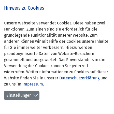
Zum
Online
Tic
EIN SPIEL. EIN TEAM. FÜRS LAND.
Hinweis zu Cookies
Inhalt
Shop
springen
Zur
Unsere Webseite verwendet Cookies. Diese haben zwei
Navigation
Funktionen: Zum einen sind sie erforderlich für die
springen
grundlegende Funktionalität unserer Website. Zum
anderen können wir mit Hilfe der Cookies unsere Inhalte
für Sie immer weiter verbessern. Hierzu werden
pseudonymisierte Daten von Website-Besuchern
gesammelt und ausgewertet. Das Einverständnis in die
Verwendung der Cookies können Sie jederzeit
Inoffizielle Freundschaftsspiele U23-
widerrufen. Weitere Informationen zu Cookies auf dieser
Nationalmannschaft
Website finden Sie in unserer
Datenschutzerklärung
und
zu uns im
Impressum
.
Spielplan
Einstellungen
Spielerstatistik
Torschützen