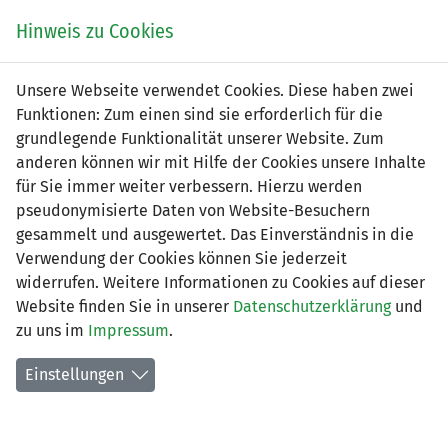
Zum
Online
Tic
EIN SPIEL. EIN TEAM. FÜRS LAND.
Hinweis zu Cookies
Inhalt
Shop
springen
Zur
Unsere Webseite verwendet Cookies. Diese haben zwei
Navigation
Funktionen: Zum einen sind sie erforderlich für die
springen
grundlegende Funktionalität unserer Website. Zum
anderen können wir mit Hilfe der Cookies unsere Inhalte
für Sie immer weiter verbessern. Hierzu werden
pseudonymisierte Daten von Website-Besuchern
gesammelt und ausgewertet. Das Einverständnis in die
Verwendung der Cookies können Sie jederzeit
4. Liga - Gruppe 2 (Saison 2026/27)
widerrufen. Weitere Informationen zu Cookies auf dieser
Website finden Sie in unserer
Datenschutzerklärung
und
Spielplan nach Spieltagen
zu uns im
Impressum
.
Spiele der LFV-Vereine
Einstellungen
Tabelle