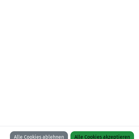
FC Dietikon
FC Gossau
LFV
LFV
LFV
LFV
ON
ON
ON
ON
EREN
FACEBOOK
YOUTUBE
INSTAGRAM
LINKEDIN
Alle Cookies ablehnen
Alle Cookies akzeptieren