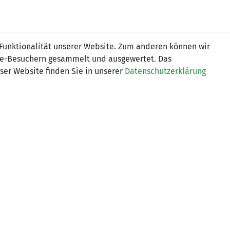
Online
Tickets
Shop
FRAUEN
NATIONALE
 Funktionalität unserer Website. Zum anderen können wir
USSBALL
WETTBEWERBE
MEDIEN
ite-Besuchern gesammelt und ausgewertet. Das
ser Website finden Sie in unserer
Datenschutzerklärung