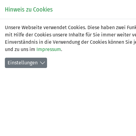
Zum
EIN SPIEL. EIN TEAM.
Hinweis zu Cookies
Inhalt
springen
Zur
Unsere Webseite verwendet Cookies. Diese haben zwei Funkt
NEWS
LFV
Navigation
mit Hilfe der Cookies unsere Inhalte für Sie immer weite
springen
Einverständnis in die Verwendung der Cookies können Sie je
und zu uns im
Impressum
.
Einstellungen