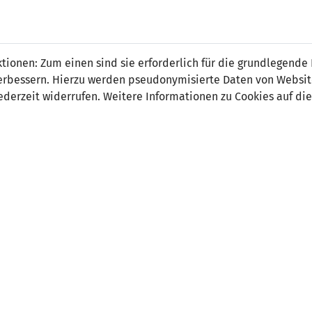
 FÜRS LAND.
NATIONAL
SPITZEN
BREITEN
ionen: Zum einen sind sie erforderlich für die grundlegende
TEAMS
FUSSBALL
FUSSBALL
JAK
F
r verbessern. Hierzu werden pseudonymisierte Daten von Webs
derzeit widerrufen. Weitere Informationen zu Cookies auf die