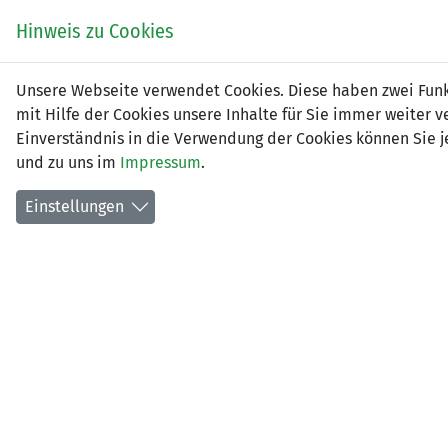
Zum
EIN SPIEL. EIN TEAM.
Hinweis zu Cookies
Inhalt
springen
Zur
Unsere Webseite verwendet Cookies. Diese haben zwei Funkt
NEWS
LFV
Navigation
mit Hilfe der Cookies unsere Inhalte für Sie immer weite
springen
Einverständnis in die Verwendung der Cookies können Sie je
und zu uns im
Impressum
.
Einstellungen