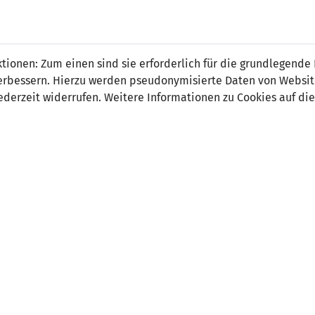
 FÜRS LAND.
NATIONAL
SPITZEN
BREITEN
ionen: Zum einen sind sie erforderlich für die grundlegende
TEAMS
FUSSBALL
FUSSBALL
JAK
F
r verbessern. Hierzu werden pseudonymisierte Daten von Webs
derzeit widerrufen. Weitere Informationen zu Cookies auf die