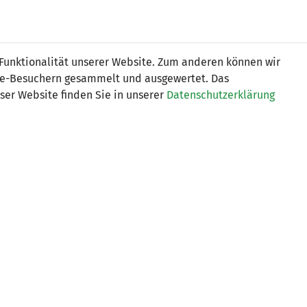
Online
Tickets
Shop
FRAUEN
NATIONALE
 Funktionalität unserer Website. Zum anderen können wir
USSBALL
WETTBEWERBE
MEDIEN
ite-Besuchern gesammelt und ausgewertet. Das
ser Website finden Sie in unserer
Datenschutzerklärung