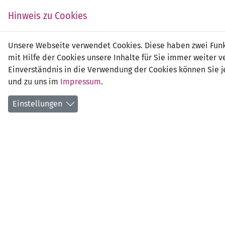
Zum
EIN SPIEL. EIN TEAM.
Hinweis zu Cookies
Inhalt
springen
Zur
Unsere Webseite verwendet Cookies. Diese haben zwei Funkt
NEWS
LFV
Navigation
mit Hilfe der Cookies unsere Inhalte für Sie immer weite
springen
Einverständnis in die Verwendung der Cookies können Sie je
und zu uns im
Impressum
.
Einstellungen