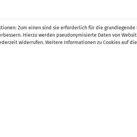
 FÜRS LAND.
NATIONAL
SPITZEN
BREITEN
ionen: Zum einen sind sie erforderlich für die grundlegende
TEAMS
FUSSBALL
FUSSBALL
JAK
F
r verbessern. Hierzu werden pseudonymisierte Daten von Webs
derzeit widerrufen. Weitere Informationen zu Cookies auf die